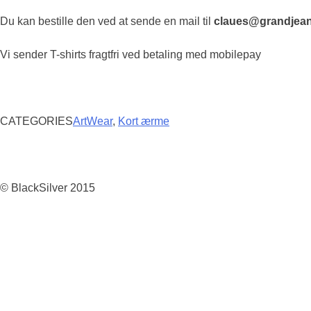
Du kan bestille den ved at sende en mail til
claues@grandjean
Vi sender T-shirts fragtfri ved betaling med mobilepay
CATEGORIES
ArtWear
,
Kort ærme
Post
navigation
© BlackSilver 2015