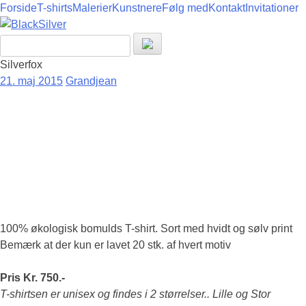
Forside
T-shirts
Malerier
Kunstnere
Følg med
Kontakt
Invitationer
Skip
Silverfox
to
21. maj 2015
Grandjean
content
100% økologisk bomulds T-shirt. Sort med hvidt og sølv print
Bemærk at der kun er lavet 20 stk. af hvert motiv
Pris Kr. 750.-
T-shirtsen er unisex og findes i 2 størrelser.. Lille og Stor